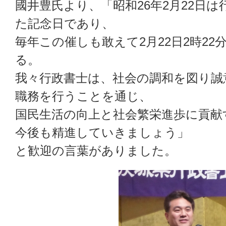
國井豊氏より、「昭和26年2月22日
た記念日であり、
毎年この催しも敢えて2月22日2時2
る。
我々行政書士は、社会の調和を図り誠
職務を行うことを通じ、
国民生活の向上と社会繁栄進歩に貢献
今後も精進していきましょう」
と歓迎の言葉がありました。