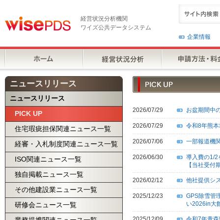
経営状況分析機関
ワイズ公共データシステム
企業情報
ニュースリリース
ニュースリリース
2026/07/29
お盆期間中
PICK UP
2026/07/29
令和8年熊
住宅瑕疵担保関連ニュース一覧
2026/07/06
一部報道機
経審・入札制度関連ニュース一覧
2026/06/30
導入費の1/
ISO関連ニュース一覧
【当社受付期
独自掲載ニュース一覧
2026/02/12
他社提供シ
その他建設業ニュース一覧
2025/12/23
GPS除雪
い2026in
研修会ニュース一覧
2025/12/09
令和7年青