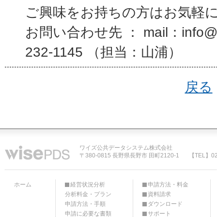
ご興味をお持ちの方はお気軽
お問い合わせ先 ： mail：info@wi
232-1145 （担当：山浦）
戻る
ワイズ公共データシステム株式会社
〒380-0815 長野県長野市 田町2120-1
【TEL】02
ホーム
経営状況分析
申請方法・料金
分析料金・プラン
資料請求
申請方法・手順
ダウンロード
申請に必要な書類
サポート