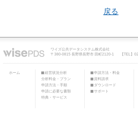
戻る
ワイズ公共データシステム株式会社
〒380-0815 長野県長野市 田町2120-1
【TEL】02
ホーム
経営状況分析
申請方法・料金
分析料金・プラン
資料請求
申請方法・手順
ダウンロード
申請に必要な書類
サポート
特典・サービス