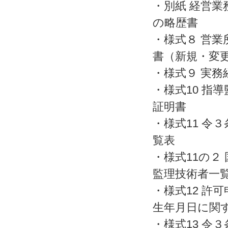
・別紙 経営業
の略歴書
・様式８ 営業
書（新規・変
・様式９ 実務
・様式10 指
証明書
・様式11 令
覧表
・様式11の２
監理技術者一
・様式12 許
生年月日に関
・様式13 令